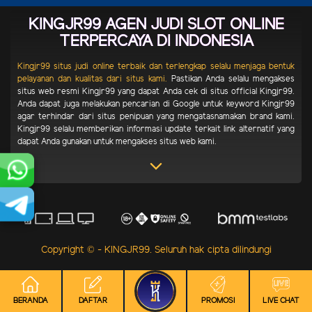
KINGJR99 AGEN JUDI SLOT ONLINE
TERPERCAYA DI INDONESIA
Kingjr99 situs judi online terbaik dan terlengkap selalu menjaga bentuk
pelayanan dan kualitas dari situs kami.
Pastikan Anda selalu mengakses
situs web resmi Kingjr99 yang dapat Anda cek di situs official Kingjr99.
Anda dapat juga melakukan pencarian di Google untuk keyword Kingjr99
agar terhindar dari situs penipuan yang mengatasnamakan brand kami.
Kingjr99 selalu memberikan informasi update terkait link alternatif yang
dapat Anda gunakan untuk mengakses situs web kami.
Copyright © - KINGJR99. Seluruh hak cipta dilindungi
BERANDA
DAFTAR
PROMOSI
LIVE CHAT