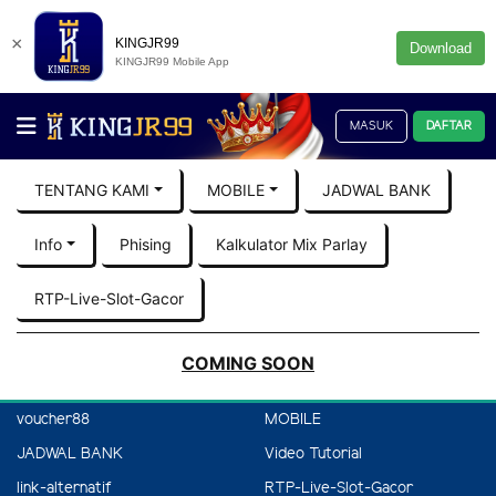
×
KINGJR99
Download
KINGJR99 Mobile App
MASUK
DAFTAR
TENTANG KAMI
MOBILE
JADWAL BANK
Info
Phising
Kalkulator Mix Parlay
RTP-Live-Slot-Gacor
COMING SOON
voucher88
MOBILE
JADWAL BANK
Video Tutorial
link-alternatif
RTP-Live-Slot-Gacor