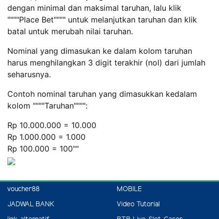
dengan minimal dan maksimal taruhan, lalu klik
""""Place Bet"""" untuk melanjutkan taruhan dan klik
batal untuk merubah nilai taruhan.
Nominal yang dimasukan ke dalam kolom taruhan
harus menghilangkan 3 digit terakhir (nol) dari jumlah
seharusnya.
Contoh nominal taruhan yang dimasukkan kedalam
kolom """"Taruhan"""":
Rp 10.000.000 = 10.000
Rp 1.000.000 = 1.000
Rp 100.000 = 100""
voucher88
MOBILE
JADWAL BANK
Video Tutorial