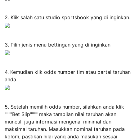
2. Klik salah satu studio sportsbook yang di inginkan.
3. Pilih jenis menu bettingan yang di inginkan
4. Kemudian klik odds number tim atau partai taruhan
anda
5. Setelah memilih odds number, silahkan anda klik
""""Bet Slip"""" maka tampilan nilai taruhan akan
muncul, juga informasi mengenai minimal dan
maksimal taruhan. Masukkan nominal taruhan pada
kolom, pastikan nilai yang anda masukan sesuai