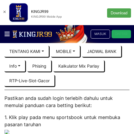
×
KINGJR99
Download
KINGJR99 Mobile App
MASUK
DAFTAR
TENTANG KAMI
MOBILE
JADWAL BANK
Info
Phising
Kalkulator Mix Parlay
RTP-Live-Slot-Gacor
Pastikan anda sudah login terlebih dahulu untuk
memulai panduan cara betting berikut:
1. Klik play pada menu sportsbook untuk membuka
pasaran taruhan