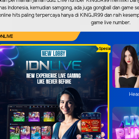
kan permainan jaman dulu. Live number KINGJR99 memiliki ban
has Indonesia, kemudian samgong, ada juga gongball dan game se
online hits paling terpercaya hanya di KINGJR99 dan raih kese
game live number.
DNLIVE
Spesial
Head