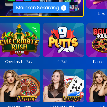
Live 
NEW
Checkmate Rush
9 Putts
Bounce 