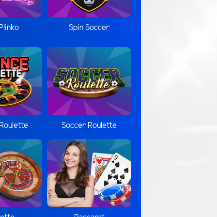
Plinko
Spin Soccer
Roulette
Soccer Roulette